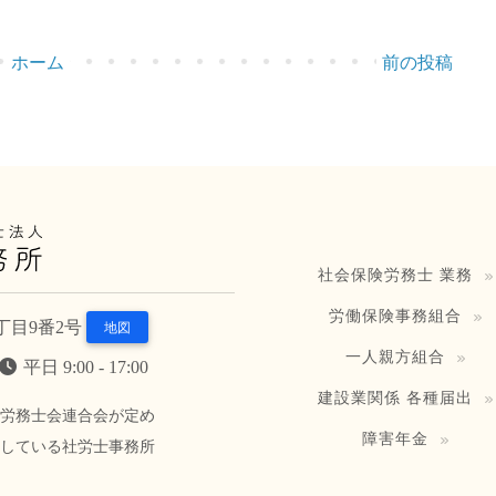
ホーム
前の投稿
社会保険労務士 業務
労働保険事務組合
9丁目9番2号
地図
一人親方組合
平日 9:00 - 17:00
建設業関係 各種届出
険労務士会連合会が定め
障害年金
たしている社労士事務所