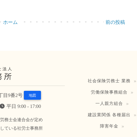
ホーム
前の投稿
社会保険労務士 業務
労働保険事務組合
9丁目9番2号
地図
一人親方組合
平日 9:00 - 17:00
建設業関係 各種届出
険労務士会連合会が定め
障害年金
たしている社労士事務所